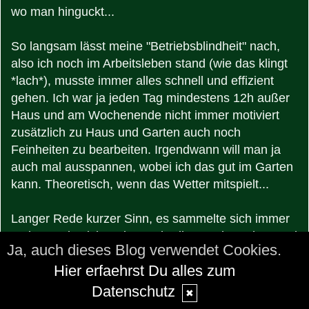
wo man hinguckt...
So langsam lässt meine "Betriebsblindheit" nach,
also ich noch im Arbeitsleben stand (wie das klingt
*lach*), musste immer alles schnell und effizient
gehen. Ich war ja jeden Tag mindestens 12h außer
Haus und am Wochenende nicht immer motiviert
zusätzlich zu Haus und Garten auch noch
Feinheiten zu bearbeiten. Irgendwann will man ja
auch mal ausspannen, wobei ich das gut im Garten
kann. Theoretisch, wenn das Wetter mitspielt...
Langer Rede kurzer Sinn, es sammelte sich immer
mehr an, das ich meinte unbedingt zu brauchen und
Ja, auch dieses Blog verwendet Cookies.
somit kaufen zu müssen. Hauptsächlich Dinge für
Hier erfaehrst Du alles zum
den Garten, Anzuchtzubehör, Samen,
Gartenkleingeräte und so weiter und so fort.
Datenschutz
✖
Weggeräumt und gut, ich kam eh nicht groß dazu