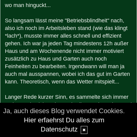
wo man hinguckt...
So langsam lässt meine "Betriebsblindheit" nach,
also ich noch im Arbeitsleben stand (wie das klingt
*lach*), musste immer alles schnell und effizient
gehen. Ich war ja jeden Tag mindestens 12h außer
Haus und am Wochenende nicht immer motiviert
zusätzlich zu Haus und Garten auch noch
Feinheiten zu bearbeiten. Irgendwann will man ja
auch mal ausspannen, wobei ich das gut im Garten
kann. Theoretisch, wenn das Wetter mitspielt...
Langer Rede kurzer Sinn, es sammelte sich immer
mehr an, das ich meinte unbedingt zu brauchen und
Ja, auch dieses Blog verwendet Cookies.
somit kaufen zu müssen. Hauptsächlich Dinge für
Hier erfaehrst Du alles zum
den Garten, Anzuchtzubehör, Samen,
Gartenkleingeräte und so weiter und so fort.
Datenschutz
✖
Weggeräumt und gut, ich kam eh nicht groß dazu